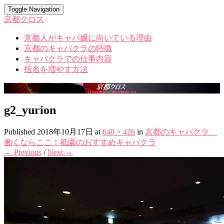
Toggle Navigation
京都クロス
京都人がキャバ嬢に向いている理由
京都のキャバクラの特徴
キャバクラでの仕事内容
指名を増やす方法
g2_yurion
Published
2018年10月17日
at
640 × 426
in
京都のキャバクラ、
働くならここ！祇園のおすすめキャバクラ
← Previous
/
Next →