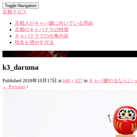
Toggle Navigation
京都クロス
京都人がキャバ嬢に向いている理由
京都のキャバクラの特徴
キャバクラでの仕事内容
指名を増やす方法
k3_daruma
Published
2018年10月17日
at
640 × 427
in
キャバ嬢やるならい
← Previous
/