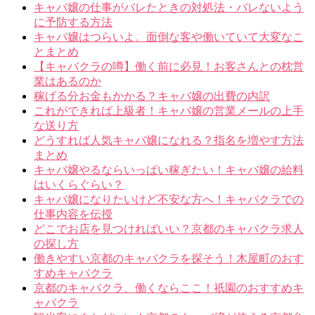
キャバ嬢の仕事がバレたときの対処法・バレないよう
に予防する方法
キャバ嬢はつらいよ。面倒な客や働いていて大変なこ
とまとめ
【キャバクラの噂】働く前に必見！お客さんとの枕営
業はあるのか
稼げる分お金もかかる？キャバ嬢の出費の内訳
これができれば上級者！キャバ嬢の営業メールの上手
な送り方
どうすれば人気キャバ嬢になれる？指名を増やす方法
まとめ
キャバ嬢やるならいっぱい稼ぎたい！キャバ嬢の給料
はいくらぐらい？
キャバ嬢になりたいけど不安な方へ！キャバクラでの
仕事内容を伝授
どこでお店を見つければいい？京都のキャバクラ求人
の探し方
働きやすい京都のキャバクラを探そう！木屋町のおす
すめキャバクラ
京都のキャバクラ、働くならここ！祇園のおすすめキ
ャバクラ