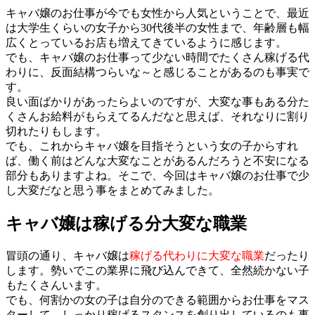
キャバ嬢のお仕事が今でも女性から人気ということで、最近
は大学生くらいの女子から30代後半の女性まで、年齢層も幅
広くとっているお店も増えてきているように感じます。
でも、キャバ嬢のお仕事って少ない時間でたくさん稼げる代
わりに、反面結構つらいな～と感じることがあるのも事実で
す。
良い面ばかりがあったらよいのですが、大変な事もある分た
くさんお給料がもらえてるんだなと思えば、それなりに割り
切れたりもします。
でも、これからキャバ嬢を目指そうという女の子からすれ
ば、働く前はどんな大変なことがあるんだろうと不安になる
部分もありますよね。そこで、今回はキャバ嬢のお仕事で少
し大変だなと思う事をまとめてみました。
キャバ嬢は稼げる分大変な職業
冒頭の通り、キャバ嬢は
稼げる代わりに大変な職業
だったり
します。勢いでこの業界に飛び込んできて、全然続かない子
もたくさんいます。
でも、何割かの女の子は自分のできる範囲からお仕事をマス
ターして、しっかり稼げるスタンスを創り出しているのも事