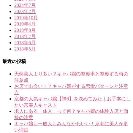
2024年7月
2023年2月
2019年10月
2019年4月
2018年8月
2018年7月
2018年6月
2018年5月
最近の投稿
天然美人より多い？キャバ嬢の整形率と整形する時の
注意点
お店で出会い！？キャバ嬢がする恋愛パターンと注意
点
京都の人気キャバ嬢【神6】を決めてみた｜お手本にし
たい京美人キャスト
求人にある「体入」って何？キャバ嬢の体験入店と面
接の注意
キャバ嬢も一般人もみんなかわいい！京都に美人が多
い理由